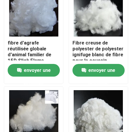
Visite d'usine
Contrôle de la qualité
fibre d'agrafe
Fibre creuse de
réutilisée globale
polyester de polyester
Contact
d'animal familier de
ignifuge blanc de fibre
15D Slick Flame
pour le coussin
Retardant Polyester
envoyer une
envoyer une
Fiber
Demande de soumission
demande
demande
Fibre d'agrafe visqueuse
Fibre discontinue de polyester recyclé
Fibre discontinue de polypropylène