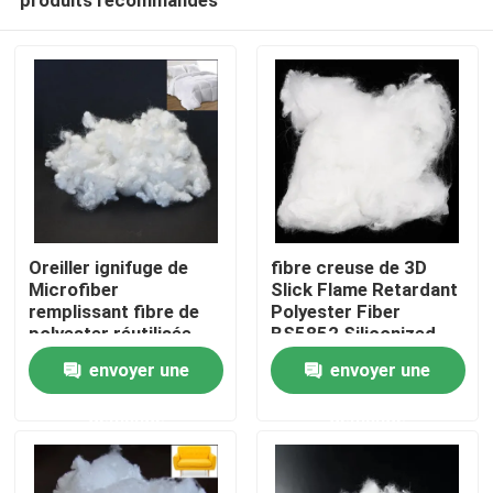
Oreiller ignifuge de
fibre creuse de 3D
Microfiber
Slick Flame Retardant
remplissant fibre de
Polyester Fiber
polyester réutilisée
BS5852 Siliconized
Aperçu
par 32mm
envoyer une
envoyer une
demande
demande
Produits
A propos de nous