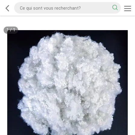
1
/
1