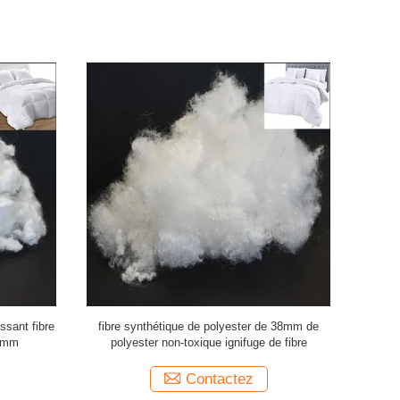
issant fibre
fibre synthétique de polyester de 38mm de
Fibre creuse
32mm
polyester non-toxique ignifuge de fibre
bla
Contactez