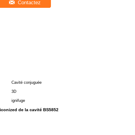
Contactez
Cavité conjuguée
3D
ignifuge
liconized de la cavité BS5852