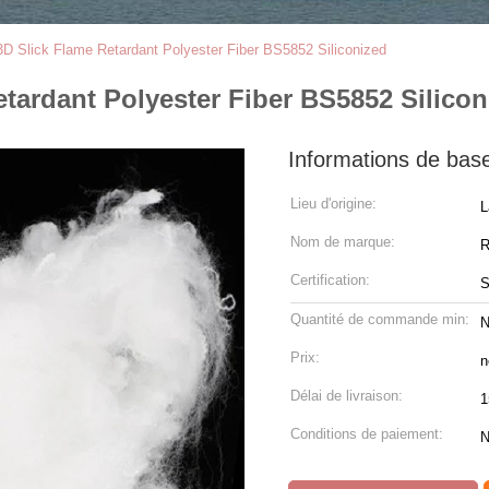
 3D Slick Flame Retardant Polyester Fiber BS5852 Siliconized
etardant Polyester Fiber BS5852 Silicon
Informations de bas
Lieu d'origine:
L
Nom de marque:
R
Certification:
Quantité de commande min:
N
Prix:
n
Délai de livraison:
1
Conditions de paiement:
N