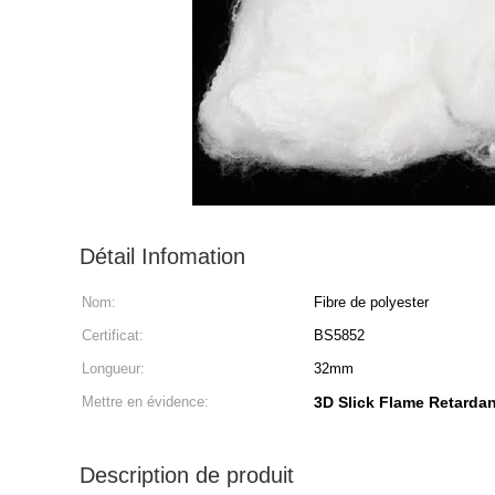
Détail Infomation
Nom:
Fibre de polyester
Certificat:
BS5852
Longueur:
32mm
Mettre en évidence:
3D Slick Flame Retardan
Description de produit