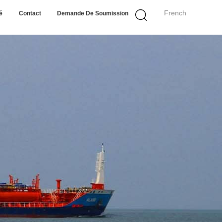
French
é
Contact
Demande De Soumission