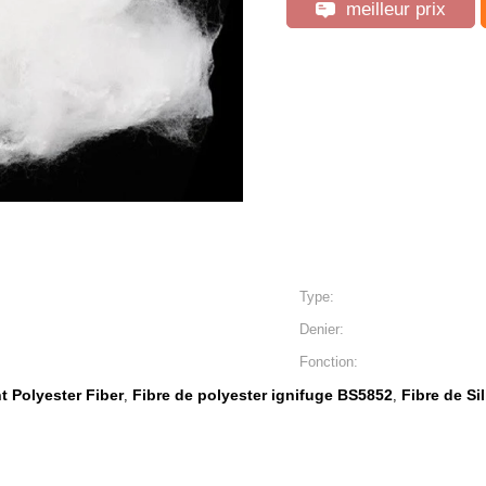
meilleur prix
Type:
Denier:
Fonction:
t Polyester Fiber
Fibre de polyester ignifuge BS5852
Fibre de Si
,
,