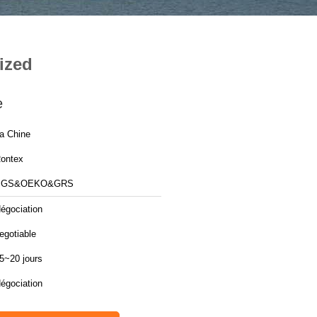
ized
e
a Chine
ontex
SGS&OEKO&GRS
égociation
egotiable
5~20 jours
égociation