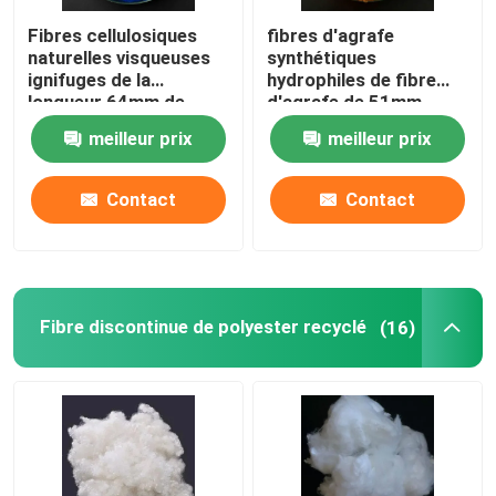
Fibres cellulosiques
fibres d'agrafe
Fibre d'acide polylactique
naturelles visqueuses
synthétiques
ignifuges de la
hydrophiles de fibre
longueur 64mm de
d'agrafe de 51mm
Fibre à faible point de fusion
fibre d'agrafe
meilleur prix
meilleur prix
tissu non tissé de polypropylène
Contact
Contact
Résine homopolymère de polypropylène
Fibre discontinue de polyester recyclé
(16)
Chiffon de nettoyage en microfibre
Chiffon de nettoyage non-tissé
Oreiller de polymère