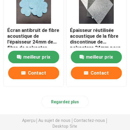
Écran antibruit de fibre
Épaisseur réutilisée
acoustique de
acoustique de la fibre
l'épaisseur 24mm de
discontinue de
fibre de polyester
polyesters 24mm pour
EN13501
le bureau
meilleur prix
meilleur prix
Contact
Contact
Regardez plus
Aperçu
Au sujet de nous
Contactez-nous
Desktop Site