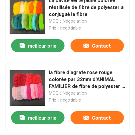
La cavité verte jaune colorée
réutilisée de fibre de polyester a
conjugué la fibre
MOQ：Négociation
Prix：negotiable
meilleur prix
Contact
la fibre d'agrafe rose rouge
colorée par 32mm d'ANIMAL
FAMILIER de fibre de polyester a
réutilisé
MOQ：Négociation
Prix：negotiable
meilleur prix
Contact