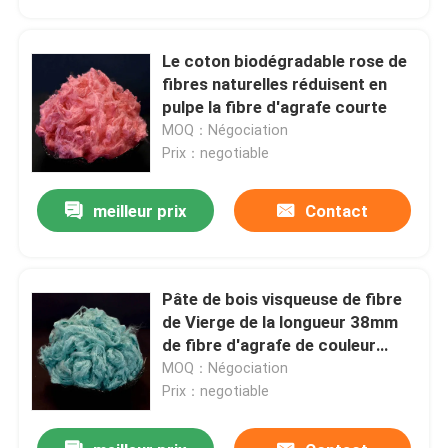
Le coton biodégradable rose de
fibres naturelles réduisent en
pulpe la fibre d'agrafe courte
MOQ：Négociation
Prix：negotiable
meilleur prix
Contact
Pâte de bois visqueuse de fibre
Aperçu
de Vierge de la longueur 38mm
de fibre d'agrafe de couleur
bleue
MOQ：Négociation
Produits
Prix：negotiable
A propos de nous