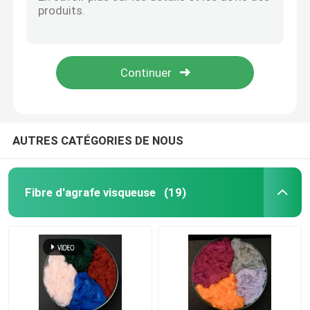
Chiffon de nettoyage de Logo Microfiber Terry Towel Universal de client pour la salle de bains
Tissu extrêmement durable en verre du chiffon de nettoyage GRS Microfiber de Microfiber
Tissu non tissé spunlace
Tissu jaune de Microfiber Terry Cloth Magic Window Cleaning pour des véhicules
Tissu de suède libre de Sreak Microfiber de chiffon de nettoyage durable de Microfiber
Fibre de polyester acoustique
Panneau disponible synthétique réutilisé global de fibre de polyester de couleurs de fibres d'agrafe
Fibre de polyester colorée
AUTRES CATÉGORIES DE NOUS
Fibre de polyester ignifuge
Fibre d'agrafe visqueuse
(19)
Fibre de polyester conjuguée creuse de Siliconized
Fibre discontinue de polyesters conjuguée creuse
Fibre discontinue de polyesters de Vierge