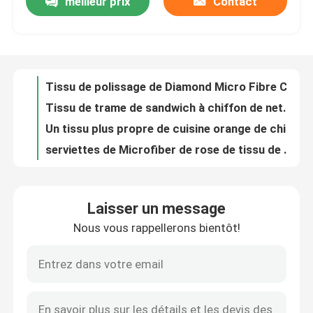
meilleur prix
Contact
Chiffon de nettoyage bleu de voiture de structure de Superpol de serviettes de nettoyage de Microfiber
Tissu absorbant superbe de Softspun Microfiber de chiffon de nettoyage de Superpol Microfiber
Visite d'usine
chiffon de nettoyage de polissage de 180gsm Microfiber avec la détergence forte
Tissu de base du chiffon de nettoyage universel 3m Microfiber de Microfiber
Contrôle de la qualité
Tissu de polissage de Diamond Micro Fibre Cloths 400gsm Microfiber
Tissu de trame de sandwich à chiffon de nettoyage de Microfiber de polyester pour la cuisine
Contact
Un tissu plus propre de cuisine orange de chiffon de nettoyage de Microfiber de structure de Superpol
serviettes de Microfiber de rose de tissu de fenêtre de 300gsm Microfiber pour le nettoyage de salle de bains
Le vert frottent le chiffon de nettoyage en verre de serviettes de Microfiber de papa pour les endroits résistants
Demande de soumission
Gaufre pourpre de serviettes de plat de Microfiber de couleur pour le nettoyage de cuisine
Laisser un message
Le tissu de Microfiber Superpol Dopant-a teint doux et absorbant superbes
Fibre d'agrafe visqueuse
Nous vous rappellerons bientôt!
Rose jaune de frottement de tissu de Microfiber pour le nettoyage universel
Microfiber frottant le tissu de Superpol bleu pour le nettoyage de salle de bains et de cuisine
Fibre discontinue de polyester recyclé
Tissu de la meilleure qualité de Microfiber grand pour la voiture et le nettoyage de cuisine
Épais superbe de chiffon de nettoyage de la meilleure qualité de Microfiber pour le nettoyage de véhicules de ménage
Fibre discontinue de polypropylène