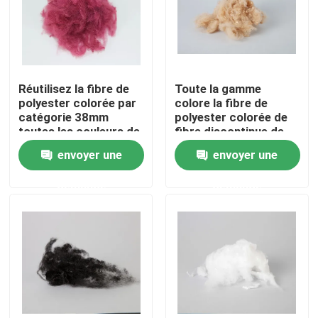
Visite d'usine
Contrôle de la qualité
Réutilisez la fibre de
Toute la gamme
polyester colorée par
colore la fibre de
catégorie 38mm
polyester colorée de
Contact
toutes les couleurs de
fibre discontinue de
gamme
polyesters de 1.2D
envoyer une
envoyer une
1.4D 1.5D
Demande de soumission
demande
demande
Fibre d'agrafe visqueuse
Fibre discontinue de polyester recyclé
Fibre discontinue de polypropylène