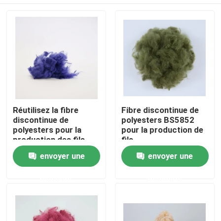
Réutilisez la fibre
Fibre discontinue de
discontinue de
polyesters BS5852
polyesters pour la
pour la production de
production des fils
fils
parfaits pour la
Aperçu
envoyer une
envoyer une
rotation
demande
demande
Produits
A propos de nous