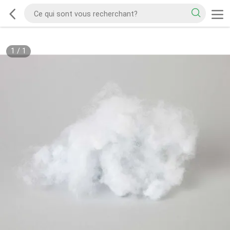
1
/
1