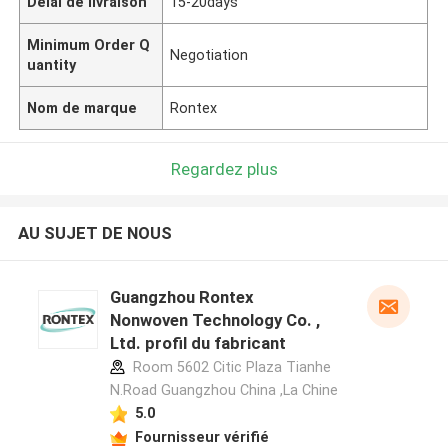
Délai de livraison
15-20days
Minimum Order Q
Negotiation
uantity
Nom de marque
Rontex
Regardez plus
AU SUJET DE NOUS
Guangzhou Rontex
Nonwoven Technology Co. ,
Ltd. profil du fabricant
Room 5602 Citic Plaza Tianhe
N.Road Guangzhou China ,La Chine
5.0
Fournisseur vérifié