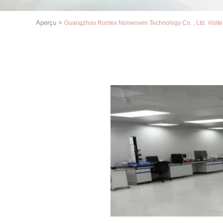
Aperçu
>
Guangzhou Rontex Nonwoven Technology Co. , Ltd. Visite