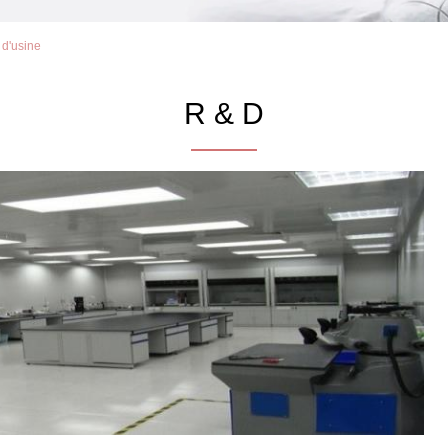
 d'usine
R & D