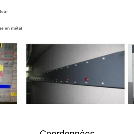
teur
ue en métal
Coordonnées