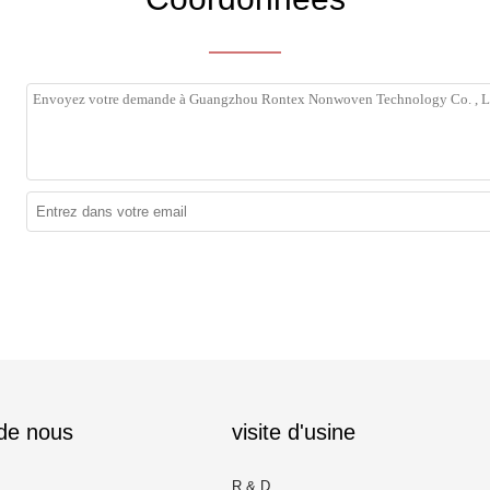
 de nous
visite d'usine
R & D