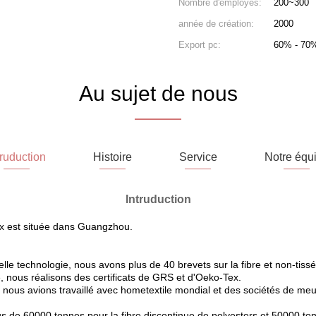
Nombre d'employés:
200~300
année de création:
2000
Export pc:
60% - 70
Au sujet de nous
truduction
Histoire
Service
Notre équ
Intruduction
ex est située dans Guangzhou.
le technologie, nous avons plus de 40 brevets sur la fibre et non-tissé
, nous réalisons des certificats de GRS et d'Oeko-Tex.
 nous avions travaillé avec hometextile mondial et des sociétés de meu
s de 60000 tonnes pour la fibre discontinue de polyesters et 50000 ton