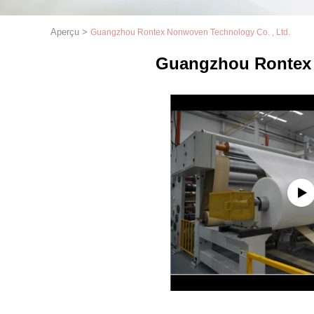
Aperçu
>
Guangzhou Rontex Nonwoven Technology Co. , Ltd.
Guangzhou Rontex 