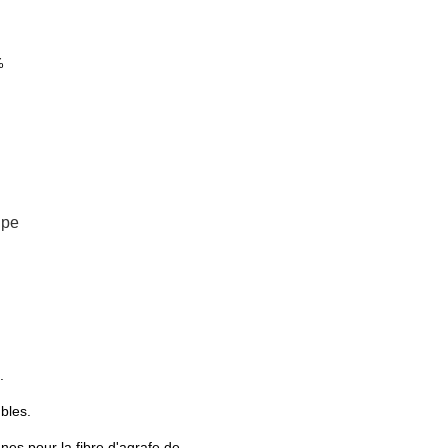
%
ipe
.
bles.
nes pour la fibre d'agrafe de