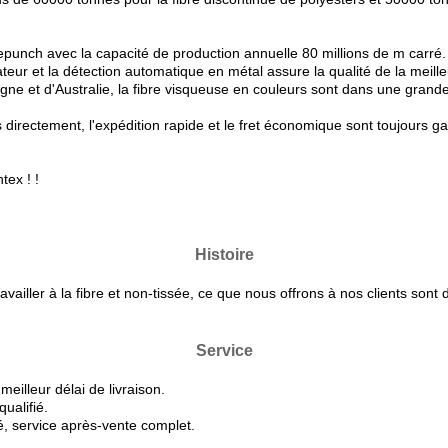
epunch avec la capacité de production annuelle 80 millions de m carré.
r et la détection automatique en métal assure la qualité de la meilleu
ne et d'Australie, la fibre visqueuse en couleurs sont dans une gran
s directement, l'expédition rapide et le fret économique sont toujours ga
tex ! !
Histoire
vailler à la fibre et non-tissée, ce que nous offrons à nos clients sont 
Service
meilleur délai de livraison.
ualifié.
té, service après-vente complet.