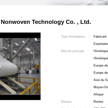
Nonwoven Technology Co. , Ltd.
Type d'entreprise:
Fabricant
Exportate
Marché principal:
l'Amériqu
l'Amériqu
Europe de
Europe de 
Asie du S
Moyen-Ori
Afrique
Marque:
Rontex