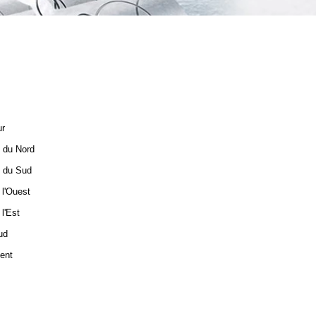
ur
e du Nord
e du Sud
 l'Ouest
l'Est
ud
ent