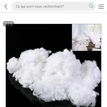
1
/
1