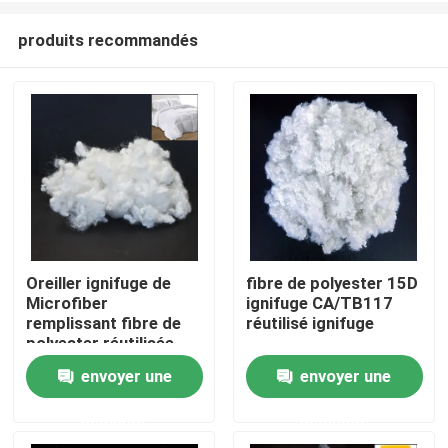
produits recommandés
Oreiller ignifuge de
fibre de polyester 15D
Microfiber
ignifuge CA/TB117
Aperçu
remplissant fibre de
réutilisé ignifuge
polyester réutilisée
par 32mm
envoyer une
envoyer une
Produits
demande
demande
A propos de nous