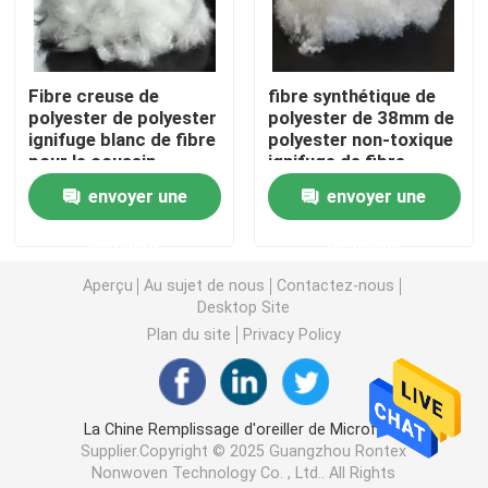
Tissu non tissé spunlace
Fibre creuse de
fibre synthétique de
polyester de polyester
polyester de 38mm de
Fibre de polyester acoustique
ignifuge blanc de fibre
polyester non-toxique
pour le coussin
ignifuge de fibre
Fibre de polyester colorée
envoyer une
envoyer une
demande
demande
Fibre de polyester ignifuge
Aperçu
Au sujet de nous
Contactez-nous
Desktop Site
Fibre de polyester conjuguée creuse de Siliconized
Plan du site
Privacy Policy
Fibre discontinue de polyesters conjuguée creuse
La Chine Remplissage d'oreiller de Microfiber
Supplier.Copyright © 2025 Guangzhou Rontex
Fibre discontinue de polyesters de Vierge
Nonwoven Technology Co. , Ltd.. All Rights