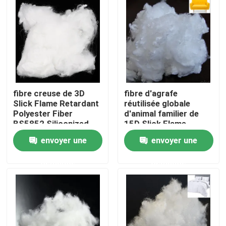
Visite d'usine
Contrôle de la qualité
Contact
fibre creuse de 3D
fibre d'agrafe
Slick Flame Retardant
réutilisée globale
Polyester Fiber
d'animal familier de
BS5852 Siliconized
15D Slick Flame
Demande de soumission
Retardant Polyester
envoyer une
envoyer une
Fiber
Fibre d'agrafe visqueuse
demande
demande
Fibre discontinue de polyester recyclé
Fibre discontinue de polypropylène