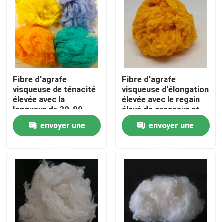
Fibre d'agrafe
Fibre d'agrafe
visqueuse de ténacité
visqueuse d'élongation
élevée avec la
élevée avec le regain
longueur de 20-80
élevé de grosseur et
millimètre
d'humidité de 10-12%
envoyer une
envoyer une
demande
demande
Aperçu
Produits
A propos de nous