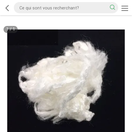
1
/
1