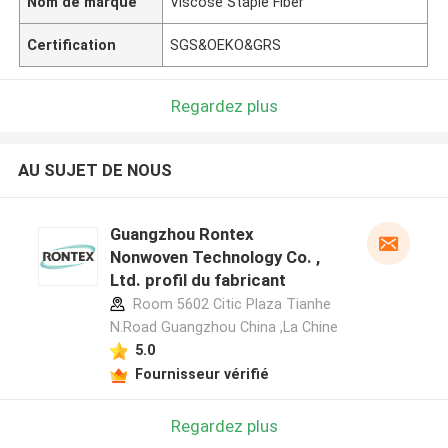
Nom de marque
Viscose Staple Fiber
Certification
SGS&OEKO&GRS
Regardez plus
AU SUJET DE NOUS
Guangzhou Rontex
Nonwoven Technology Co. ,
Ltd. profil du fabricant
Room 5602 Citic Plaza Tianhe
N.Road Guangzhou China ,La Chine
5.0
Fournisseur vérifié
Regardez plus