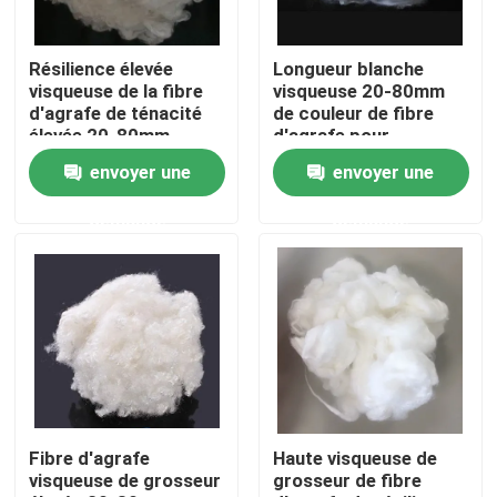
Visite d'usine
Résilience élevée
Longueur blanche
visqueuse de la fibre
visqueuse 20-80mm
d'agrafe de ténacité
de couleur de fibre
Contrôle de la qualité
élevée 20-80mm
d'agrafe pour
l'industrie textile
envoyer une
envoyer une
Contact
demande
demande
Demande de soumission
Fibre d'agrafe visqueuse
Fibre discontinue de polyester recyclé
Fibre d'agrafe
Haute visqueuse de
visqueuse de grosseur
grosseur de fibre
Fibre discontinue de polypropylène