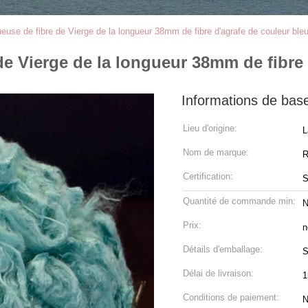
euse de fibre de Vierge de la longueur 38mm de fibre d'agrafe de couleur ble
de Vierge de la longueur 38mm de fibre
Informations de bas
Lieu d'origine:
L
Nom de marque:
R
Certification:
Quantité de commande min:
N
Prix:
n
Détails d'emballage:
S
Délai de livraison:
1
Conditions de paiement:
N