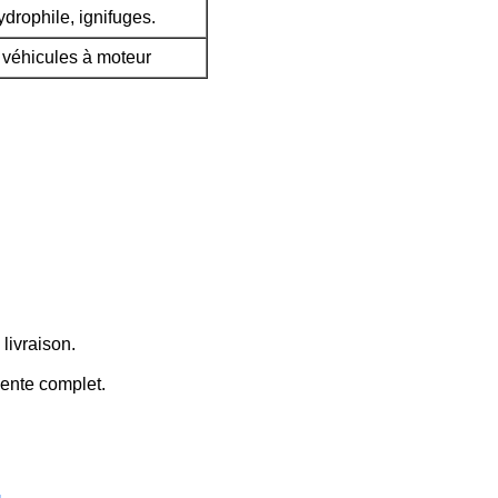
drophile, ignifuges.
s véhicules à moteur
 livraison.
vente complet.