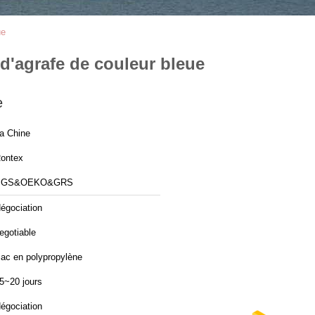
ue
 d'agrafe de couleur bleue
e
a Chine
ontex
SGS&OEKO&GRS
égociation
egotiable
ac en polypropylène
5~20 jours
égociation