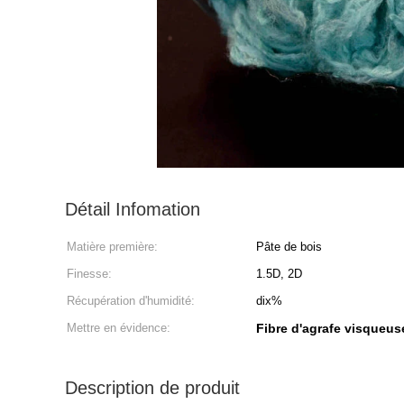
Détail Infomation
Matière première:
Pâte de bois
Finesse:
1.5D, 2D
Récupération d'humidité:
dix%
Mettre en évidence:
Fibre d'agrafe visqueus
Description de produit