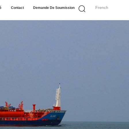
French
é
Contact
Demande De Soumission