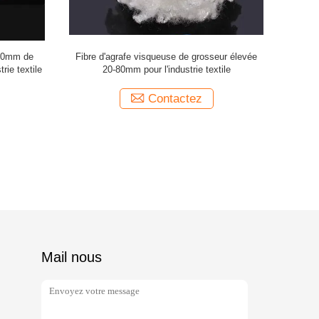
-80mm de
Fibre d'agrafe visqueuse de grosseur élevée
Le dopant o
trie textile
20-80mm pour l'industrie textile
d'agraf
Contactez
Mail nous