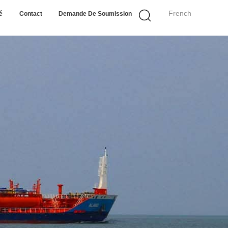
French
é
Contact
Demande De Soumission