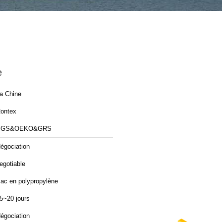
e
a Chine
ontex
SGS&OEKO&GRS
égociation
egotiable
ac en polypropylène
5~20 jours
égociation