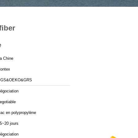
fiber
e
a Chine
ontex
SGS&OEKO&GRS
égociation
egotiable
ac en polypropylène
5~20 jours
égociation