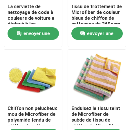
La serviette de
tissu de frottement de
nettoyage de code à
Microfiber de couleur
Visite d'usine
couleurs de voiture a
bleue de chiffon de
dédoublé les
nettoyage de 260gsm
serviettes
Microfiber
envoyer une
envoyer une
Contrôle de la qualité
suffisamment
blanches de
demande
demande
Microfiber
Contact
Demande de soumission
Fibre d'agrafe visqueuse
Chiffon non pelucheux
Enduisez le tissu teint
Fibre discontinue de polyester recyclé
mou de Microfiber de
de Microfiber de
polyamide fendu de
suède de tissu de
chiffon de nettoyage
chiffon de Microfiber
Fibre discontinue de polypropylène