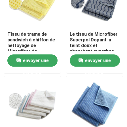
Tissu de trame de
Le tissu de Microfiber
sandwich à chiffon de
Superpol Dopant-a
nettoyage de
teint doux et
Microfiber de
absorbant superbes
polyester pour la
envoyer une
envoyer une
cuisine
demande
demande
Aperçu
Produits
A propos de nous