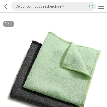
1
/
1