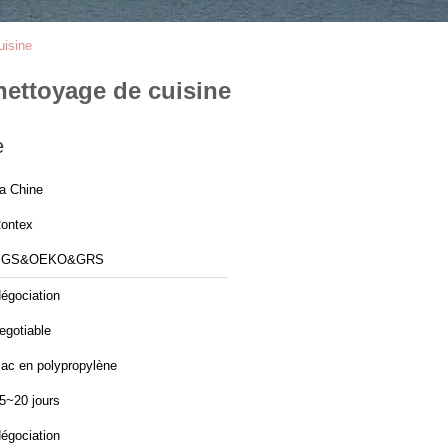
uisine
nettoyage de cuisine
e
a Chine
ontex
SGS&OEKO&GRS
égociation
egotiable
ac en polypropylène
5~20 jours
égociation