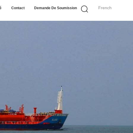
French
é
Contact
Demande De Soumission