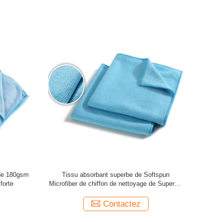
 de 180gsm
Tissu absorbant superbe de Softspun
Mini Wa
forte
Microfiber de chiffon de nettoyage de Superpol
Microfiber
Contactez