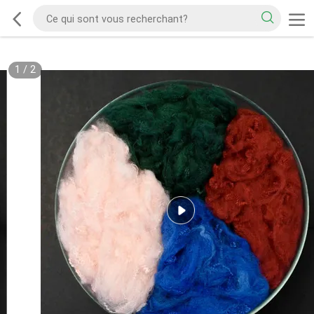
1
/
2