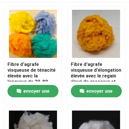
Fibre d'agrafe
Fibre d'agrafe
visqueuse de ténacité
visqueuse d'élongation
élevée avec la
élevée avec le regain
longueur de 20-80
élevé de grosseur et
millimètre
d'humidité de 10-12%
Aperçu
envoyer une
envoyer une
demande
demande
Produits
A propos de nous