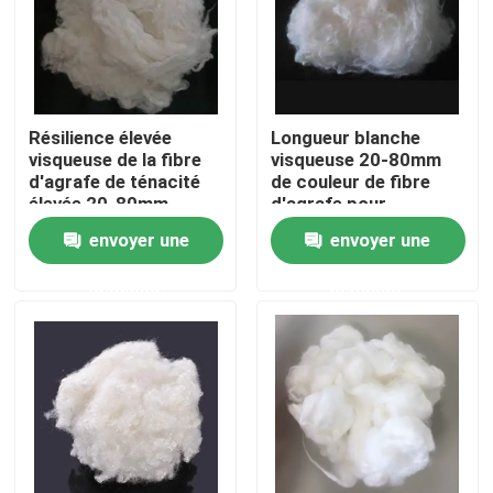
Visite d'usine
Contrôle de la qualité
Résilience élevée
Longueur blanche
visqueuse de la fibre
visqueuse 20-80mm
d'agrafe de ténacité
de couleur de fibre
Contact
élevée 20-80mm
d'agrafe pour
l'industrie textile
envoyer une
envoyer une
Demande de soumission
demande
demande
Fibre d'agrafe visqueuse
Fibre discontinue de polyester recyclé
Fibre discontinue de polypropylène