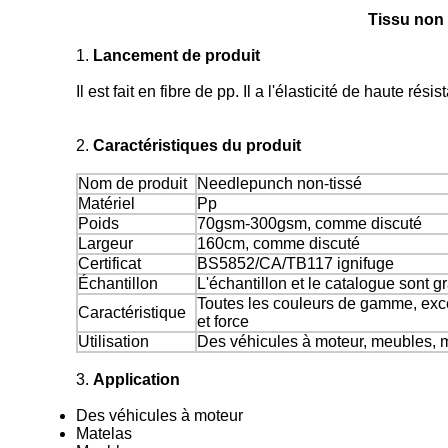
Tissu non 
1.
Lancement de produit
Il est fait en fibre de pp. Il a l'élasticité de haute r
2.
Caractéristiques du produit
Nom de produit
Needlepunch non-tissé
Matériel
Pp
Poids
70gsm-300gsm, comme discuté
Largeur
160cm, comme discuté
Certificat
BS5852/CA/TB117 ignifuge
Échantillon
L'échantillon et le catalogue sont gr
Toutes les couleurs de gamme, exce
Caractéristique
et force
Utilisation
Des véhicules à moteur, meubles, m
3.
Application
Des véhicules à moteur
Matelas