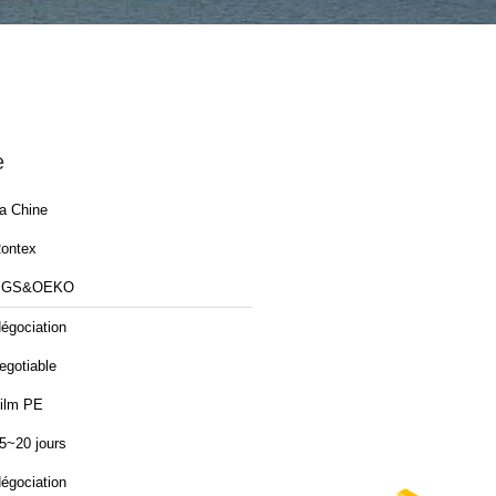
e
a Chine
ontex
SGS&OEKO
égociation
egotiable
ilm PE
5~20 jours
égociation