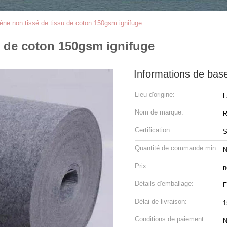
ène non tissé de tissu de coton 150gsm ignifuge
u de coton 150gsm ignifuge
Informations de bas
Lieu d'origine:
L
Nom de marque:
R
Certification:
Quantité de commande min:
N
Prix:
n
Détails d'emballage:
F
Délai de livraison:
1
Conditions de paiement:
N