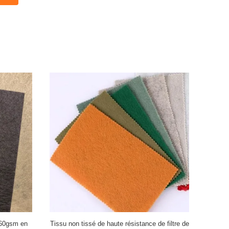
160gsm en
Tissu non tissé de haute résistance de filtre de
Tissu non t