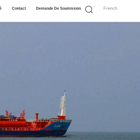
French
é
Contact
Demande De Soumission