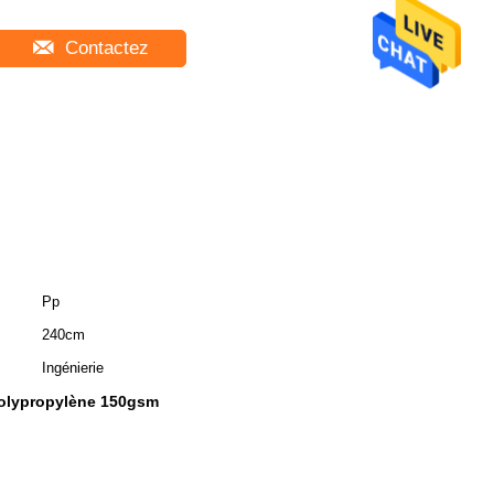
Contactez
Pp
240cm
Ingénierie
polypropylène 150gsm