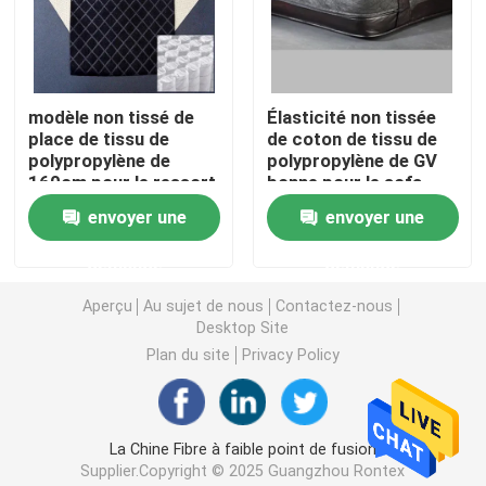
Tissu non tissé spunlace
modèle non tissé de
Élasticité non tissée
Fibre de polyester acoustique
place de tissu de
de coton de tissu de
polypropylène de
polypropylène de GV
160cm pour le ressort
bonne pour le sofa
Fibre de polyester colorée
de poche de matelas
envoyer une
envoyer une
Fibre de polyester ignifuge
demande
demande
Aperçu
Au sujet de nous
Contactez-nous
Desktop Site
Fibre de polyester conjuguée creuse de Siliconized
Plan du site
Privacy Policy
Fibre discontinue de polyesters conjuguée creuse
La Chine Fibre à faible point de fusion
Fibre discontinue de polyesters de Vierge
Supplier.Copyright © 2025 Guangzhou Rontex