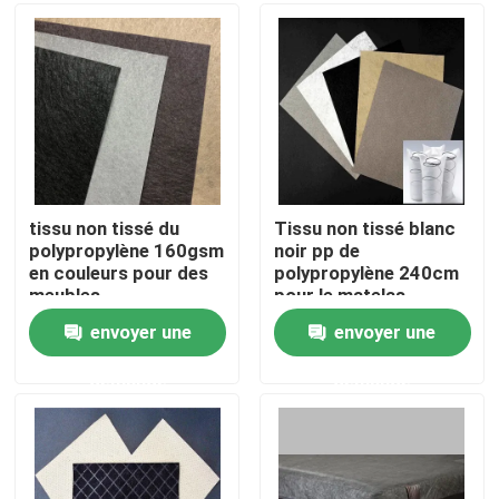
Visite d'usine
Contrôle de la qualité
Contact
tissu non tissé du
Tissu non tissé blanc
polypropylène 160gsm
noir pp de
en couleurs pour des
polypropylène 240cm
Demande de soumission
meubles
pour le matelas
envoyer une
envoyer une
Fibre d'agrafe visqueuse
demande
demande
Fibre discontinue de polyester recyclé
Fibre discontinue de polypropylène