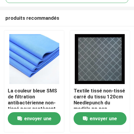
produits recommandés
La couleur bleue SMS
Textile tissé non-tissé
Aperçu
de filtration
carré du tissu 120cm
antibactérienne non-
Needlepunch du
tissé pour protègent
modèle pp non
Produits
le tissu
envoyer une
envoyer une
demande
demande
A propos de nous