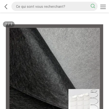
1
/
1