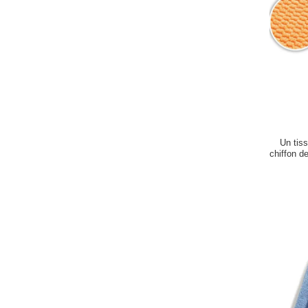
Un tis
chiffon d