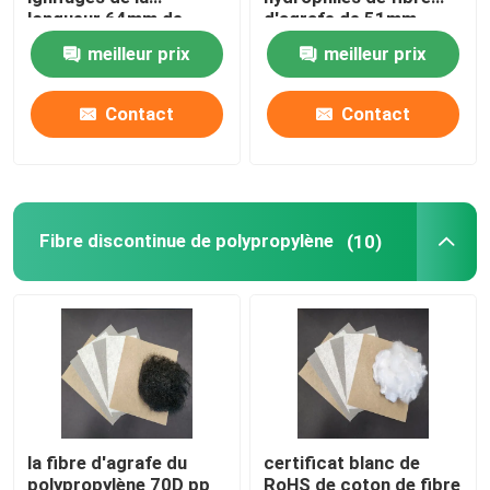
longueur 64mm de
d'agrafe de 51mm
fibre d'agrafe
meilleur prix
meilleur prix
Tissu non tissé spunlace
Contact
Contact
Fibre de polyester acoustique
Fibre de polyester colorée
Fibre discontinue de polypropylène
(10)
Fibre de polyester ignifuge
Fibre de polyester conjuguée creuse de Siliconized
Fibre discontinue de polyesters conjuguée creuse
la fibre d'agrafe du
certificat blanc de
Fibre discontinue de polyesters de Vierge
polypropylène 70D pp
RoHS de coton de fibre