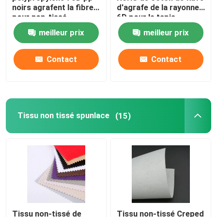
noirs agrafent la fibre
d'agrafe de la rayonne
pour non-tissé
6D pour le tapis
Fibre d'acide polylactique
meilleur prix
meilleur prix
Fibre à faible point de fusion
Contact
Contact
tissu non tissé de polypropylène
Résine homopolymère de polypropylène
Tissu non tissé spunlace
(15)
Chiffon de nettoyage en microfibre
Chiffon de nettoyage non-tissé
Oreiller de polymère
Tissu non-tissé de
Tissu non-tissé Creped