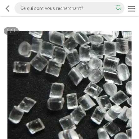
1
/
1