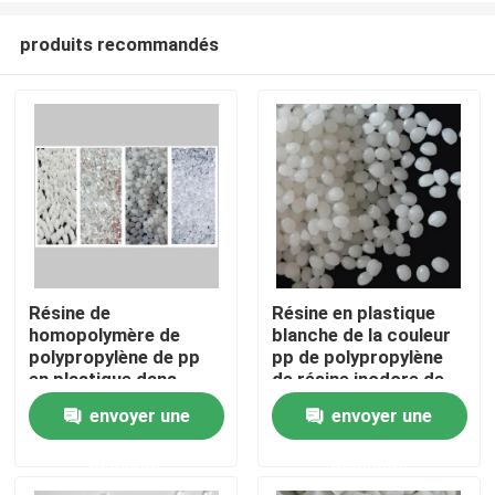
produits recommandés
Résine de
Résine en plastique
homopolymère de
blanche de la couleur
Aperçu
polypropylène de pp
pp de polypropylène
en plastique dans
de résine inodore de
différents index de
homopolymère
envoyer une
envoyer une
Produits
fonte
demande
demande
A propos de nous