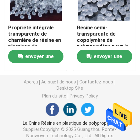
Tissu non tissé spunlace
Propriété intégrale
Résine semi-
transparente de
transparente de
Fibre de polyester acoustique
charnière de résine en
copolymère de
plastique de
polypropylène pour le
polypropylène de
textile à la maison
Fibre de polyester colorée
envoyer une
envoyer une
couleur
demande
demande
Fibre de polyester ignifuge
Aperçu
Au sujet de nous
Contactez-nous
Desktop Site
Fibre de polyester conjuguée creuse de Siliconized
Plan du site
Privacy Policy
Fibre discontinue de polyesters conjuguée creuse
La Chine Résine en plastique de polypropylène
Supplier.Copyright © 2025 Guangzhou Rontex
Fibre discontinue de polyesters de Vierge
Nonwoven Technology Co. , Ltd.. All Rights