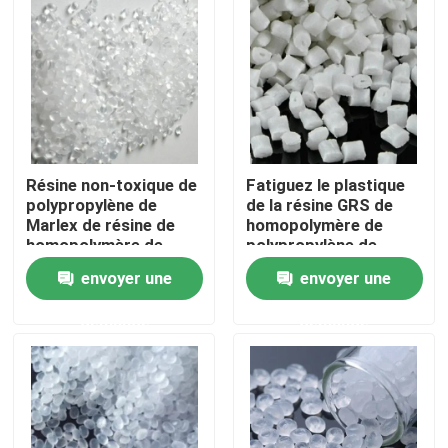
Visite d'usine
Contrôle de la qualité
Contact
Résine non-toxique de
Fatiguez le plastique
polypropylène de
de la résine GRS de
Marlex de résine de
homopolymère de
homopolymère de
polypropylène de
Demande de soumission
polypropylène de
résistance
envoyer une
envoyer une
RoHS
Fibre d'agrafe visqueuse
demande
demande
Fibre discontinue de polyester recyclé
Fibre discontinue de polypropylène