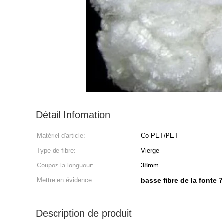
Détail Infomation
Matériel d'article:
Co-PET/PET
Type de fibre:
Vierge
Coupez la longueur:
38mm
Mettre en évidence:
basse fibre de la fonte 
Description de produit