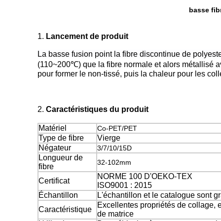
basse fib
1.
Lancement de produit
La basse fusion point la fibre discontinue de polyest
(110~200℃) que la fibre normale et alors métallisé ave
pour former le non-tissé, puis la chaleur pour les col
2.
Caractéristiques du produit
Matériel
Co-PET/PET
Type de fibre
Vierge
Négateur
3/7/10/15D
Longueur de
32-102mm
fibre
NORME 100 D'OEKO-TEX
Certificat
ISO9001 : 2015
Échantillon
L'échantillon et le catalogue sont gr
Excellentes propriétés de collage, e
Caractéristique
de matrice