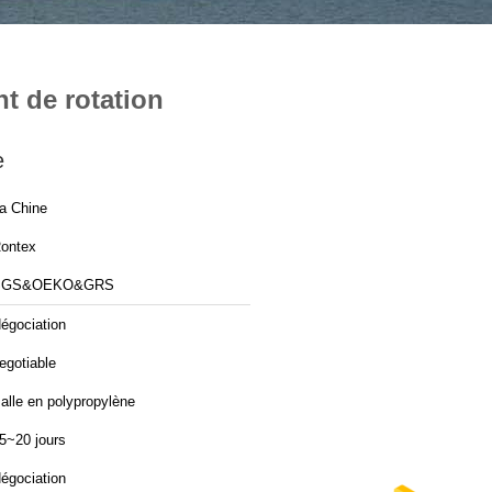
t de rotation
e
a Chine
ontex
SGS&OEKO&GRS
égociation
egotiable
alle en polypropylène
5~20 jours
égociation