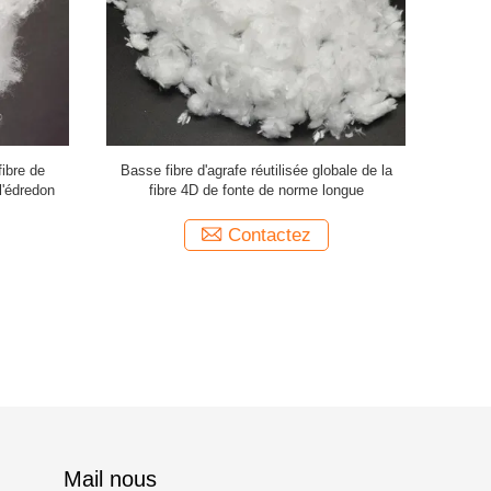
fibre de
Basse fibre d'agrafe réutilisée globale de la
basse fib
l'édredon
fibre 4D de fonte de norme longue
fonte 1
Contactez
Mail nous