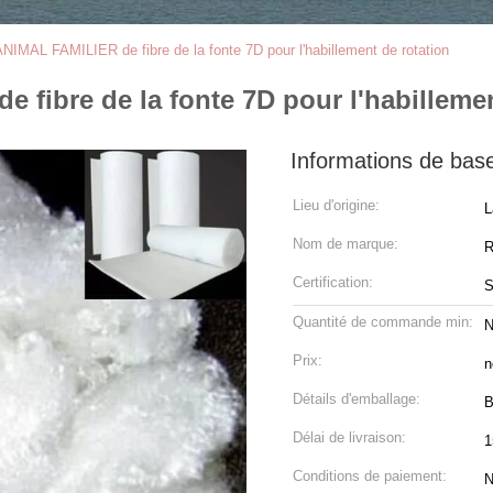
ANIMAL FAMILIER de fibre de la fonte 7D pour l'habillement de rotation
 fibre de la fonte 7D pour l'habillemen
Informations de bas
Lieu d'origine:
L
Nom de marque:
R
Certification:
Quantité de commande min:
N
Prix:
n
Détails d'emballage:
B
Délai de livraison:
1
Conditions de paiement:
N