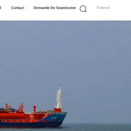
French
é
Contact
Demande De Soumission