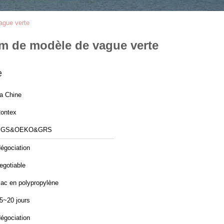
ague verte
sm de modèle de vague verte
e
a Chine
ontex
SGS&OEKO&GRS
égociation
egotiable
ac en polypropylène
5~20 jours
égociation