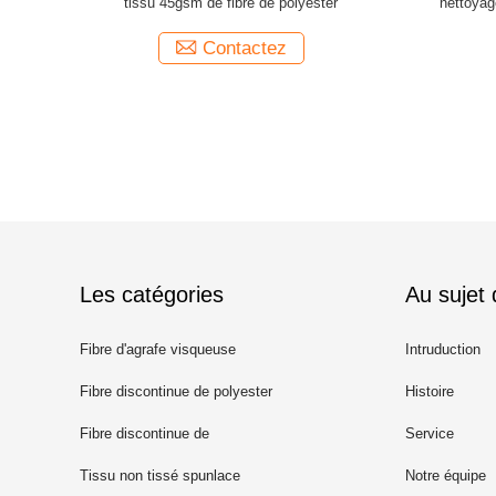
pour le
tissu 45gsm de fibre de polyester
nettoyag
Contactez
Les catégories
Au sujet
Fibre d'agrafe visqueuse
Intruduction
Fibre discontinue de polyester
Histoire
recyclé
Fibre discontinue de
Service
polypropylène
Tissu non tissé spunlace
Notre équipe