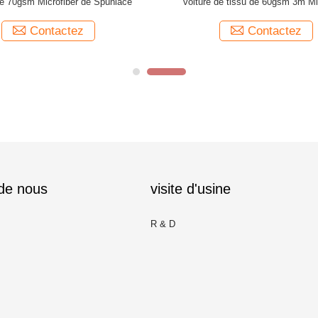
e 70gsm Microfiber de Spunlace
voiture de tissu de 60gsm 3m Mi
Contactez
Contactez
 de nous
visite d'usine
R & D