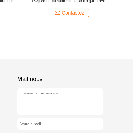
crofiber
150gsm de poinçon non-tissé d'aiguille avec
des couleurs
Contactez
Mail nous