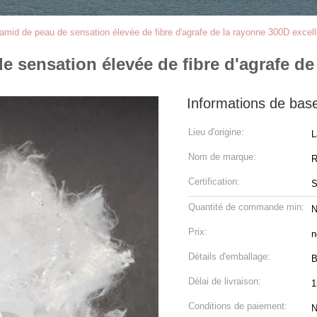
Aramid de peau de sensation élevée de fibre d'agrafe de la rayonne 300D excel
de sensation élevée de fibre d'agrafe de
Informations de bas
Lieu d'origine:
L
Nom de marque:
R
Certification:
Quantité de commande min:
N
Prix:
n
Détails d'emballage:
B
Délai de livraison:
1
Conditions de paiement:
N