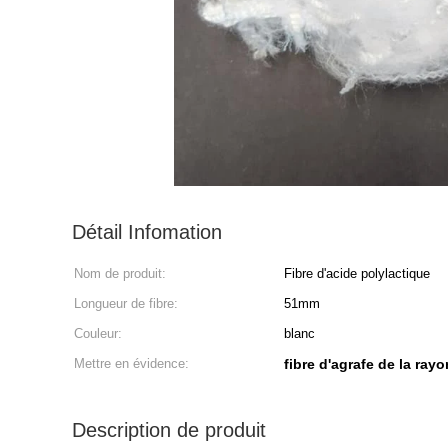
Détail Infomation
Nom de produit:
Fibre d'acide polylactique
Longueur de fibre:
51mm
Couleur:
blanc
Mettre en évidence:
fibre d'agrafe de la ray
Description de produit