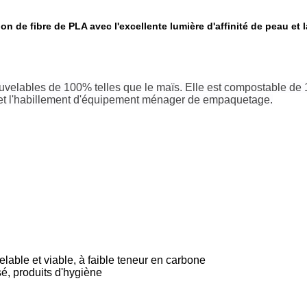
ion de fibre de PLA avec l'excellente lumière d'affinité de peau et 
nouvelables de 100% telles que le maïs. Elle est compostable de
ns et l'habillement d'équipement ménager de empaquetage.
elable et viable, à faible teneur en carbone
ssé, produits d'hygiène