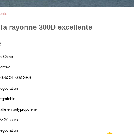
lente
 la rayonne 300D excellente
e
a Chine
ontex
SGS&OEKO&GRS
égociation
egotiable
alle en polypropylène
5~20 jours
égociation