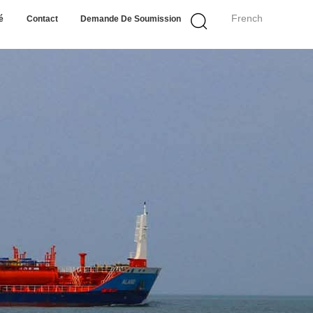
French
é
Contact
Demande De Soumission