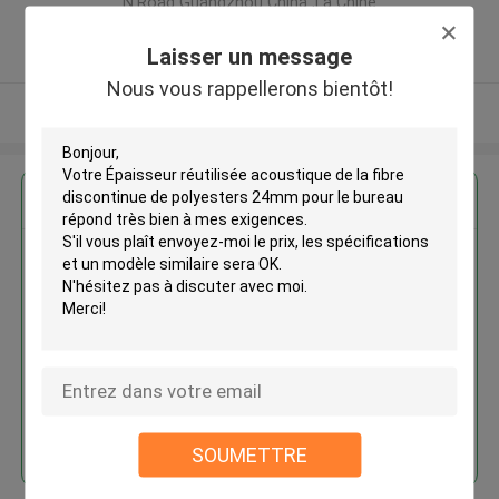
N.Road Guangzhou China ,La Chine
5.0
Laisser un message
Fournisseur vérifié
Nous vous rappellerons bientôt!
Regardez plus
Épaisseur réutilisée acoustique
de la fibre discontinue de
polyesters 24mm pour le bureau
Continuer
SOUMETTRE