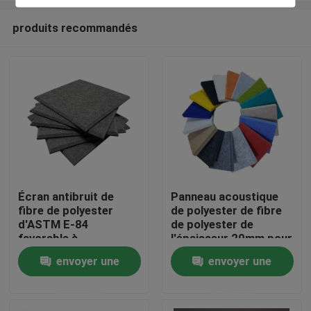
produits recommandés
Écran antibruit de
Panneau acoustique
fibre de polyester
de polyester de fibre
Aperçu
d'ASTM E-84
de polyester de
favorable à
l'épaisseur 20mm pour
l'environnement
la décoration
envoyer une
envoyer une
Produits
d'intérieur
demande
demande
A propos de nous