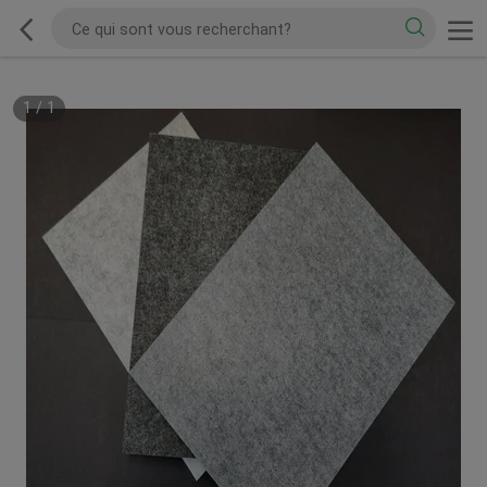
1
/
1