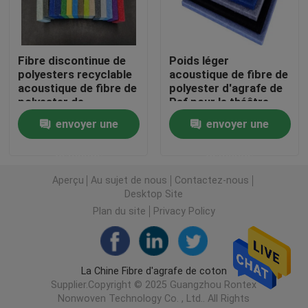
Tissu non tissé spunlace
Fibre discontinue de
Poids léger
polyesters recyclable
acoustique de fibre de
Fibre de polyester acoustique
acoustique de fibre de
polyester d'agrafe de
polyester de
Psf pour le théâtre
l'épaisseur 6mm
Fibre de polyester colorée
envoyer une
envoyer une
demande
demande
Fibre de polyester ignifuge
Aperçu
Au sujet de nous
Contactez-nous
Desktop Site
Fibre de polyester conjuguée creuse de Siliconized
Plan du site
Privacy Policy
Fibre discontinue de polyesters conjuguée creuse
La Chine Fibre d'agrafe de coton
Supplier.Copyright © 2025 Guangzhou Rontex
Fibre discontinue de polyesters de Vierge
Nonwoven Technology Co. , Ltd.. All Rights