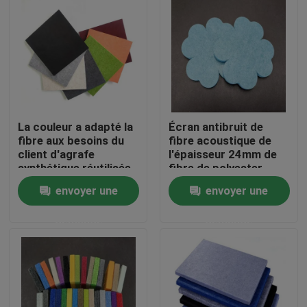
Visite d'usine
Contrôle de la qualité
Contact
La couleur a adapté la
Écran antibruit de
fibre aux besoins du
fibre acoustique de
client d'agrafe
l'épaisseur 24mm de
synthétique réutilisée
fibre de polyester
Demande de soumission
d'animal familier de
EN13501
envoyer une
envoyer une
fibre de polyester
Fibre d'agrafe visqueuse
demande
demande
Fibre discontinue de polyester recyclé
Fibre discontinue de polypropylène