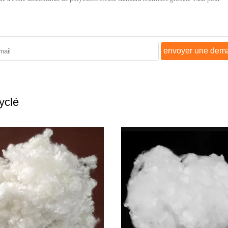
envoyer une dem
yclé