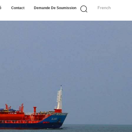
French
é
Contact
Demande De Soumission