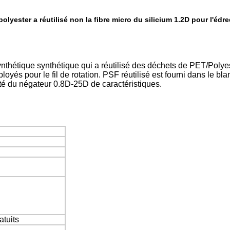
polyester a réutilisé non la fibre micro du silicium 1.2D pour l'édr
 synthétique synthétique qui a réutilisé des déchets de PET/Pol
yés pour le fil de rotation. PSF réutilisé est fourni dans le bla
ité du négateur 0.8D-25D de caractéristiques.
atuits