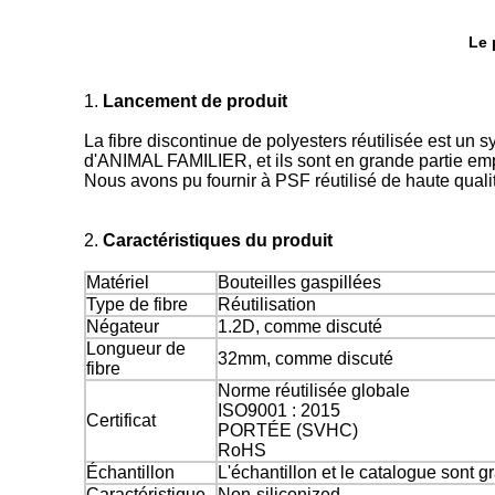
Le 
1.
Lancement de produit
La fibre discontinue de polyesters réutilisée est un
d'ANIMAL FAMILIER, et ils sont en grande partie emplo
Nous avons pu fournir à PSF réutilisé de haute qual
2.
Caractéristiques du produit
Matériel
Bouteilles gaspillées
Type de fibre
Réutilisation
Négateur
1.2D, comme discuté
Longueur de
32mm, comme discuté
fibre
Norme réutilisée globale
ISO9001 : 2015
Certificat
PORTÉE (SVHC)
RoHS
Échantillon
L'échantillon et le catalogue sont gr
Caractéristique
Non-siliconized