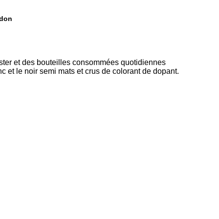
edon
yester et des bouteilles consommées quotidiennes
nc et le noir semi mats et crus de colorant de dopant.