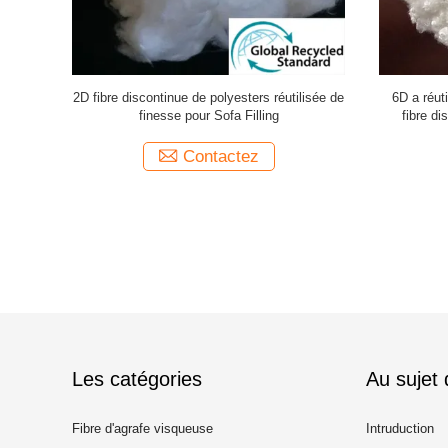
crofiber de
2D fibre discontinue de polyesters réutilisée de
6D a réut
polyesters
finesse pour Sofa Filling
fibre di
Contactez
Les catégories
Au sujet
Fibre d'agrafe visqueuse
Intruduction