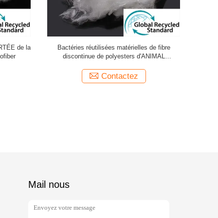
ORTÉE de la
Bactéries réutilisées matérielles de fibre
0.8D Fibre d
ofiber
discontinue de polyesters d'ANIMAL
FAMILIER anti pour la rotation
Contactez
Mail nous