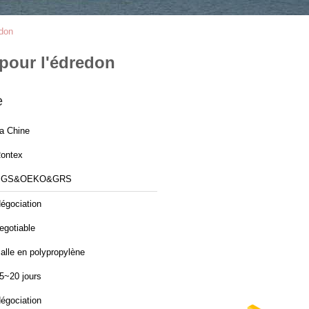
edon
 pour l'édredon
e
a Chine
ontex
SGS&OEKO&GRS
égociation
egotiable
alle en polypropylène
5~20 jours
égociation