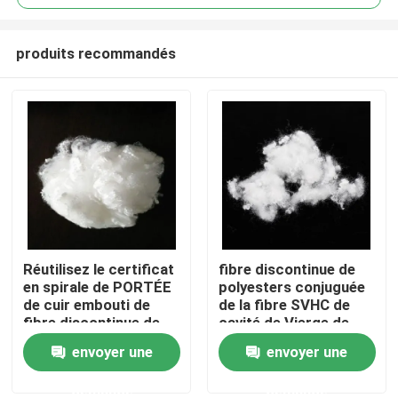
produits recommandés
Réutilisez le certificat
fibre discontinue de
Aperçu
en spirale de PORTÉE
polyesters conjuguée
de cuir embouti de
de la fibre SVHC de
fibre discontinue de
cavité de Vierge de
Produits
polyesters
64mm
envoyer une
envoyer une
demande
demande
A propos de nous