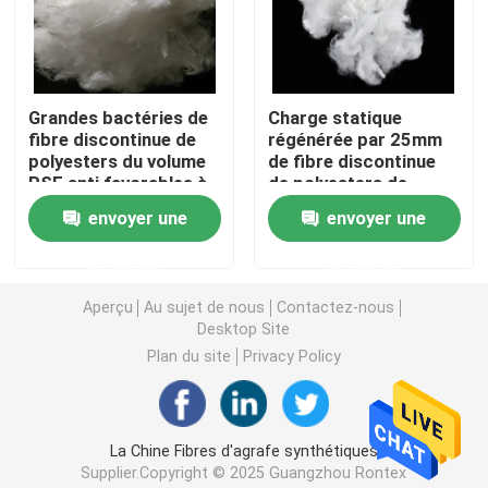
Tissu non tissé spunlace
Grandes bactéries de
Charge statique
Fibre de polyester acoustique
fibre discontinue de
régénérée par 25mm
polyesters du volume
de fibre discontinue
PSF anti favorables à
de polyesters de
Fibre de polyester colorée
l'environnement
longueur anti pour
envoyer une
envoyer une
non-tissé
Fibre de polyester ignifuge
demande
demande
Aperçu
Au sujet de nous
Contactez-nous
Desktop Site
Fibre de polyester conjuguée creuse de Siliconized
Plan du site
Privacy Policy
Fibre discontinue de polyesters conjuguée creuse
La Chine Fibres d'agrafe synthétiques
Fibre discontinue de polyesters de Vierge
Supplier.Copyright © 2025 Guangzhou Rontex