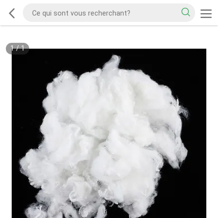
1
/
1