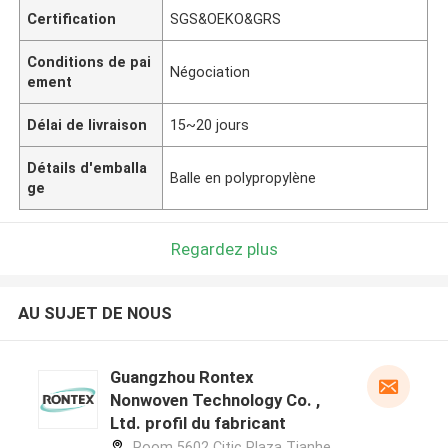
Certification
SGS&OEKO&GRS
Conditions de pai
Négociation
ement
Délai de livraison
15~20 jours
Détails d'emballa
Balle en polypropylène
ge
Regardez plus
AU SUJET DE NOUS
Guangzhou Rontex
Nonwoven Technology Co. ,
Ltd. profil du fabricant
Room 5602 Citic Plaza Tianhe