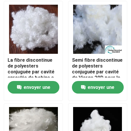
Visite d'usine
Contrôle de la qualité
Contact
La fibre discontinue
Semi fibre discontinue
de polyesters
de polyesters
conjuguée par cavité
conjuguée par cavité
Demande de soumission
enroulée de bobine a
de Vierge 20D pour la
réutilisé 51mm
literie
envoyer une
envoyer une
Fibre d'agrafe visqueuse
demande
demande
Fibre discontinue de polyester recyclé
Fibre discontinue de polypropylène