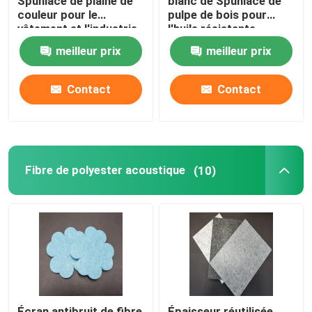
Spunlace de plaine de
blanc de Spunlace de
couleur pour le
pulpe de bois pour
vêtement et l'industrie
l'huile résistante
automobile
moyenne
meilleur prix
meilleur prix
Contact
Contact
Fibre de polyester acoustique
(10)
Écran antibruit de fibre
Épaisseur réutilisée