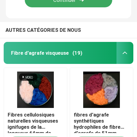
AUTRES CATÉGORIES DE NOUS
Fibre d'agrafe visqueuse
(19)
Aperçu
Fibres cellulosiques
fibres d'agrafe
Produits
naturelles visqueuses
synthétiques
ignifuges de la
hydrophiles de fibre
longueur 64mm de
d'agrafe de 51mm
A propos de nous