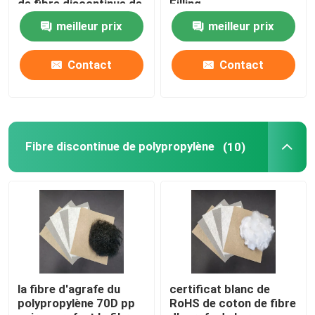
de fibre discontinue de
Filling
polyesters
meilleur prix
meilleur prix
Tissu non tissé spunlace
Contact
Contact
Fibre de polyester acoustique
Fibre de polyester colorée
Fibre discontinue de polypropylène
(10)
Fibre de polyester ignifuge
Fibre de polyester conjuguée creuse de Siliconized
Fibre discontinue de polyesters conjuguée creuse
la fibre d'agrafe du
certificat blanc de
polypropylène 70D pp
RoHS de coton de fibre
Fibre discontinue de polyesters de Vierge