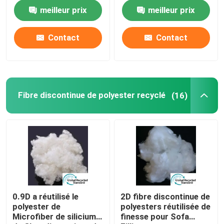
fibre d'agrafe
meilleur prix
meilleur prix
Visite d'usine
Contact
Contact
Contrôle de la qualité
Contact
Fibre discontinue de polyester recyclé
(16)
Demande de soumission
Fibre d'agrafe visqueuse
Fibre discontinue de polyester recyclé
0.9D a réutilisé le
2D fibre discontinue de
polyester de
polyesters réutilisée de
Microfiber de silicium
finesse pour Sofa
Fibre discontinue de polypropylène